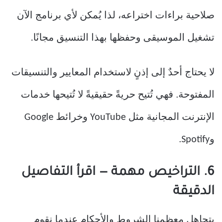
صلاحية براءات اختراعه، لذا يُمكن لأي برنامج الآن
تشغيل الموسيقى وحفظها بهذا التنسيق مجانًا.
لا يحتاج أحدٌ إلى إذنٍ لاستخدام المعايير والتنسيقات
المفتوحة. فهي تُتيح حريةً حقيقيةً لا تُتيحها خدمات
الإنترنت المجانية مثل YouTube وخرائط Google
وSpotify.
6. التراخيص مهمة — اقرأ التفاصيل
الدقيقة
يتجاهل معظمنا الشروط والأحكام عندما نقوم