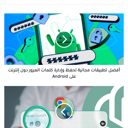
أفضل
تطبيقات
مجانية
لحفظ
وإدارة
كلمات
المرور
دون
إنترنت
على
أفضل تطبيقات مجانية لحفظ وإدارة كلمات المرور دون إنترنت
Android
على Android
تحديثات
ChatGPT
الأخيرة
وتأثيرها
على
مستقبل
البحث