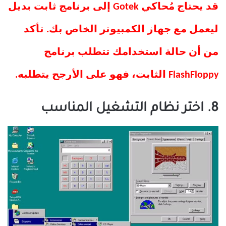
قد يحتاج مُحاكي Gotek إلى برنامج ثابت بديل
ليعمل مع جهاز الكمبيوتر الخاص بك. تأكد
من أن حالة استخدامك تتطلب برنامج
FlashFloppy الثابت، فهو على الأرجح يتطلبه.
8. اختر نظام التشغيل المناسب