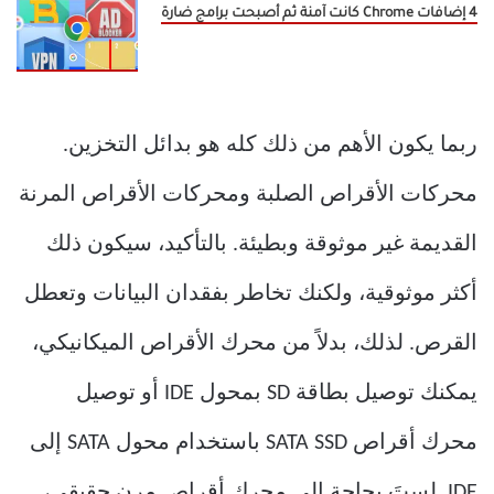
4 إضافات Chrome كانت آمنة ثم أصبحت برامج ضارة
ربما يكون الأهم من ذلك كله هو بدائل التخزين.
محركات الأقراص الصلبة ومحركات الأقراص المرنة
القديمة غير موثوقة وبطيئة. بالتأكيد، سيكون ذلك
أكثر موثوقية، ولكنك تخاطر بفقدان البيانات وتعطل
القرص. لذلك، بدلاً من محرك الأقراص الميكانيكي،
يمكنك توصيل بطاقة SD بمحول IDE أو توصيل
محرك أقراص SATA SSD باستخدام محول SATA إلى
IDE. لستَ بحاجة إلى محرك أقراص مرن حقيقي،