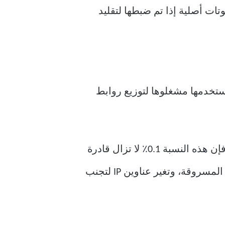
تات أصلية إذا تم ضبطها لتقليد
يستخدمها مشغلوها لتوزيع روابط
إنها لعبة أرقام لمرسلي البريد العشوائي. حتى لو تجاهل 99.9٪ من المتلقين البريد العشوائي، فإن هذه النسبة 0.1٪ لا تزال قادرة
على تحقيق ربح لمن ينظم الحملة. تتنقل روبوتات البريد العشوائي عبر بيانات اعتماد الحساب المسروقة، وتغير عناوين IP لتجنب