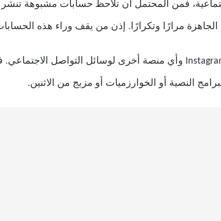
جتماعية، فمن المحتمل أن تلاحظ حسابات مشبوهة تنشر تع
لجاهزة مرارًا وتكرارًا. إذن من يقف وراء هذه الحسابات
تظهر هذه الحسابات عبر YouTube وInstagram وأي منصة أخرى لوسائل الت
مج النصية أو الخوارزميات أو مزيج من الاثنين.