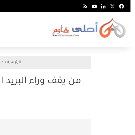
‫X
فيسبوك
لينكدإن
‫YouTube
Smart Zeno
الرئيسية
>
دلي
من يقف وراء البريد 