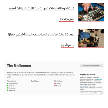
كنت أكره اللابتوبات غير القابلة للترقية، والآن أفهم
سر نجاحها.
بعد 20 عامًا من بناء الحواسيب: لماذا أشتري جهازًا
جاهزًا أخيرًا