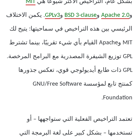
بشكل عام، التراخيص الأكثر شيوعًا هي
MIT
و
Apache 2.0
و
BSD 3-clause
و
GPLv3
. يكمن الاختلاف
الرئيسي بين هذه التراخيص في سماحيتها: يتيح لك
MIT وApache القيام بأي شيء تقريبًا، بينما تشترط
GPL توزيع الشيفرة المصدرية مع البرامج المرخصة.
GPL ذات طابع أيديولوجي قوي، تعكس جذورها
كمنتج تابع لمؤسسة GNU/Free Software
Foundation.
تعتمد التراخيص الفعلية التي ستواجهها – أو
تستخدمها – بشكل كبير على لغة البرمجة التي