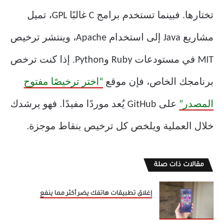
تختارها. فبينما تستخدم برامج C غالبًا GPL، تميل
مشاريع Java إلى استخدام Apache، وينتشر ترخيص
MIT في مستودعات Ruby وPython. إذا كنت ترخص
برنامجك الخاص، فإن موقع
“اختر ترخيصًا مفتوح
المصدر”
على GitHub يُعد موردًا مفيدًا. فهو يرشدك
خلال العملية ويلخص كل ترخيص بنقاط موجزة.
مقالات ذات صلة
إغلاق تطبيقات هاتفك يضر أكثر مما ينفع