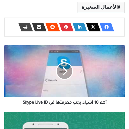
الأعمال الصغيرة
أهم
10
أشياء
يجب
معرفتها
في
Skype
Live
ID
أهم 10 أشياء يجب معرفتها في Skype Live ID
7
ميزات
مخفية