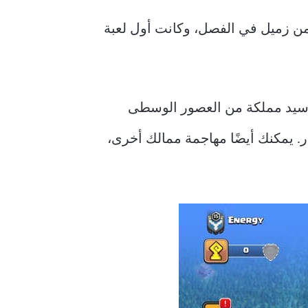
لعاب هي لعبة تسمى Clash of Kings. لقد علمت عنها من زميل في الفصل، وكانت أول لعبة
عشرة من عمري، كانت لعبة Clash of Kings مذهلة. كنت سيد مملكة من العصور الوسطى
ر. يمكنك أيضًا مهاجمة ممالك أخرى،