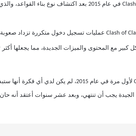
لقد وقعت في حب لعبة Clash of Clans في عام 2015 بعد اكتشاف ن
ت لعبة Clash of Clans بشكل كبير مع المحتوى والميزات الجديدة، مما يجعل
عندما قمت بتثبيت لعبة Clash of Clans لأول مرة في عام 015
ء الجيدة يجب أن تنتهي، وبعد عشر سنوات أعتقد أنه حان 