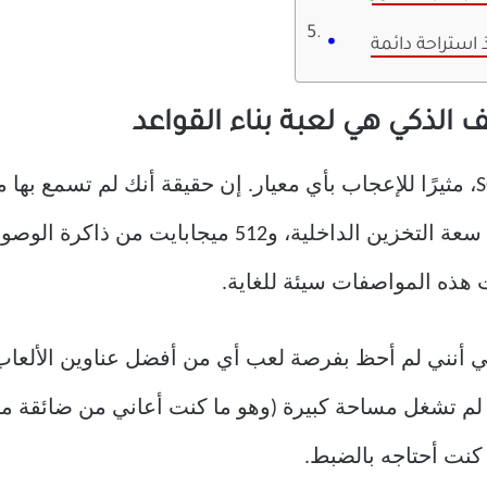
 استراحة دائمة
ف الذكي هي لعبة بناء القواعد
لم يكن هاتفي الذكي الأول، SOLO S400، مثيرًا للإعجاب بأي معيار. إن حقيقة أن
فقد كانت تحتوي على 4 جيجابايت من سعة التخزين الداخ
أنني لم أحظ بفرصة لعب أي من أفضل عناوين الألعاب ال
. لم تشغل مساحة كبيرة (وهو ما كنت أعاني من ضائقة ما
كنت أحتاجه بالضبط.