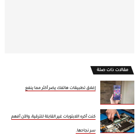
مقالات ذات صلة
إغلاق تطبيقات هاتفك يضر أكثر مما ينفع
كنت أكره اللابتوبات غير القابلة للترقية، والآن أفهم
سر نجاحها.