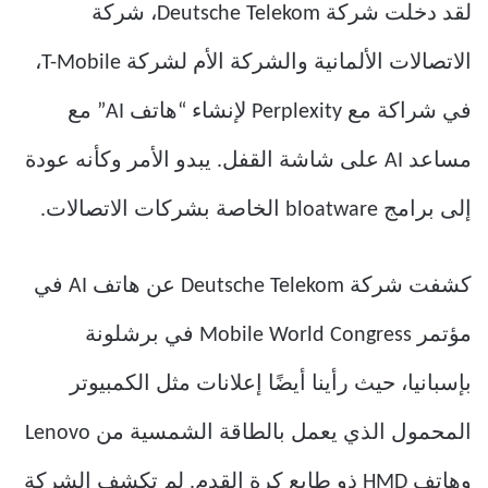
لقد دخلت شركة Deutsche Telekom، شركة
الاتصالات الألمانية والشركة الأم لشركة T-Mobile،
في شراكة مع Perplexity لإنشاء “هاتف AI” مع
مساعد AI على شاشة القفل. يبدو الأمر وكأنه عودة
إلى برامج bloatware الخاصة بشركات الاتصالات.
كشفت شركة Deutsche Telekom عن هاتف AI في
مؤتمر Mobile World Congress في برشلونة
بإسبانيا، حيث رأينا أيضًا إعلانات مثل الكمبيوتر
المحمول الذي يعمل بالطاقة الشمسية من Lenovo
وهاتف HMD ذو طابع كرة القدم. لم تكشف الشركة