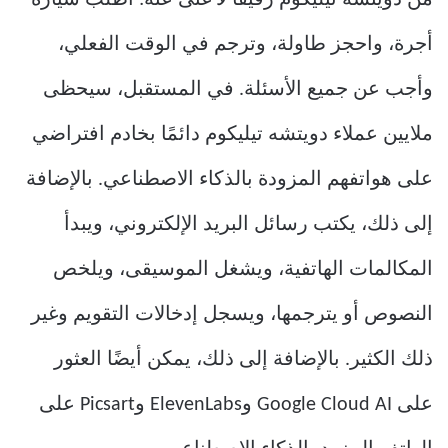
من دويتشه تيليكوم رفيقًا لا غنى عنه: اطلب سيارة
أجرة، واحجز طاولة، وترجم في الوقت الفعلي،
وأجب عن جميع الأسئلة. في المستقبل، سيحظى
ملايين عملاء دويتشه تيليكوم دائمًا بخادم افتراضي
على هواتفهم المزودة بالذكاء الاصطناعي. بالإضافة
إلى ذلك، يكتب رسائل البريد الإلكتروني، ويبدأ
المكالمات الهاتفية، ويشغل الموسيقى، ويلخص
النصوص أو يترجمها، ويسجل إدخالات التقويم وغير
ذلك الكثير. بالإضافة إلى ذلك، يمكن أيضًا العثور
على Google Cloud AI وElevenLabs وPicsart على