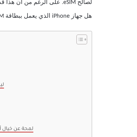
لصالح eSIM. على الرغم من أن
هل جهاز iPhone الذي يعمل ببطاقة eSIM فقط غير مريح؟ هل نحن مستعدون لمستقبل بلا حواجز؟ هنا سنتي.
لي
لمحة عن خيال أب