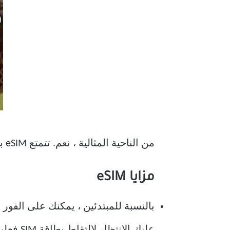
من الناحية المثالية ، نعم. تتمتع eSIM بالعديد من المزايا التي تجعلها تبدو أكثر جاذبية من بطاقة SIM التقليدية.
مزايا eSIM
بالنسبة للمبتدئين ، يمكنك على الفور 
عليك الانتظار لالتقاط بطاقة SIM فعلية. يمكن للناقل تنشيط eSIM الخاص بك عن بُعد مما يجعل العملية أبسط وأسرع.