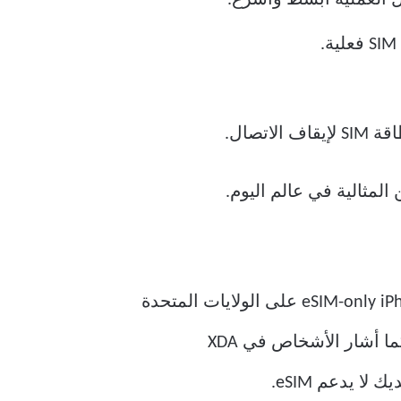
الكثير من شركات الاتصالات حول العالم لا تدعم eSIM حتى الآن. بالطبع ، يقتصر استخدام eSIM-only iPhone على الولايات المتحدة
في الوقت الحالي. ولكن ، لا تدعم بعض شركات الاتصالات داخل الولايات المتحدة أيضًا eSIM كما أشار الأشخاص في XDA