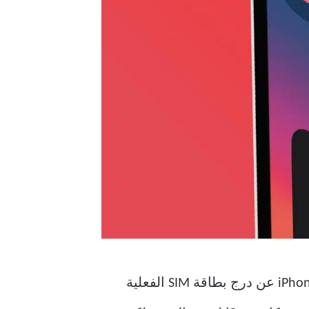
بعد 6 سنوات ، خطت Apple خطوة أخرى أقرب إلى هذا الهدف المفترض. تتخلى سلسلة iPhone 14 عن درج بطاقة SIM الفعلية