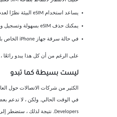
يساعد استخدام eSIM البيئة نظرًا لعدم تضمين استخدام الورق والبلاستيك المرتبطين بشريحة SIM فعلية.
يمكنك حذف eSIM بسهولة وتسجيل واحدة أخرى إذا كنت ترغب في تبديل شركات الاتصالات.
في حالة سرقة جهاز iPhone الخاص بك ، تظل شريحة eSIM نشطة ولا توجد طريقة “لإزالة” بطاقة SIM لإيقاف الاتصال.
على الرغم من أن كل هذا يبدو رائعًا ، إلا أن هناك العديد
ليست بسيطة كما تبدو
Developers. نتيجة لذلك ، ستضطر إلى الانتقال إلى مشغل شبكة جديد إذا كان الناقل الحالي لديك لا يدعم eSIM.