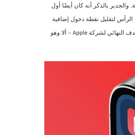
من iPhone 7 في خطوة هزت الصناعة. والجدير بالذكر أنه كان أيضًا أول
Ap قد قتلت مقبس سماعة الرأس لتقليل نقطة دخول إضافية
للمياه أمر قابل للنقاش. ولكن سرعان ما أدت هذه الخطوة إلى العديد من المؤامرات حول الهدف النهائي لشركة Apple – ألا وهو