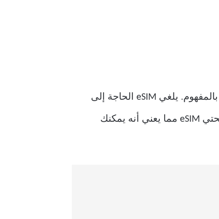
من المهم تحديد ماهية eSIM نظرًا لوجود الكثير من المستهلكين الذين قد لا يكونون على دراية بالمفهوم. يلغي eSIM الحاجة إلى
بطاقة SIM فعلية وبدلاً من ذلك ، يستبدلها ببطاقة SIM إلكترونية. تدعم سلسلة iPhone 14 شريحتي eSIM مما يعني أنه يمكنك