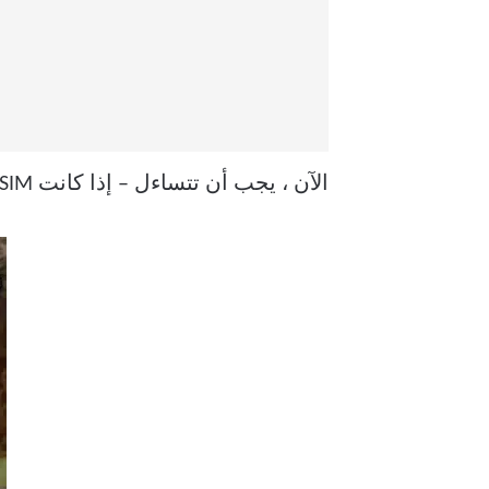
الآن ، يجب أن تتساءل – إذا كانت eSIM رقمية بالكامل ولا تتطلب وحدة مادية ، فلا بد أنها أفضل ، أليس كذلك؟