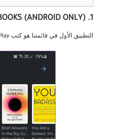
1. GOOGLE PLAY BOOKS (ANDROID ONLY)
التطبيق الأول في قائمتنا هو كتب Google Play ، وكما قد تتوقع ، فإن هذا التطبيق هو أيضًا علاج لجميع محبي الكتب.