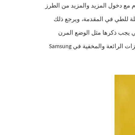
ام مع دخول المزيد والمزيد من الطرز
دى إلى حصة سوقية أكبر. ولكن من بين كل ذلك ، تقف هواتف Samsung القابلة للطي في المقدمة، ويرجع ذلك
د من الميزات الواضحة التي يجب ذكرها مثل الوضع المرن
وعرض الشاشة المنقسمة الذي يتم تمكينه افتراضيًا وأنت تعرف بالفعل. ولكن إليك بعض الميزات الرائعة والمخفية في Samsung