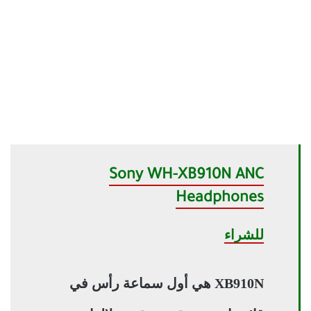
Sony WH-XB910N ANC
Headphones
للشراء
XB910N هي أول سماعة رأس في