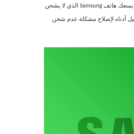
هل تواجه مشكلات في الشحن بشكل متكرر مع هاتف Samsung Galaxy الخاص بك؟ يمكن أن يمنعك هاتف Samsung الذي لا يشحن
حيل أدناه لإصلاح مشكلة عدم شحن