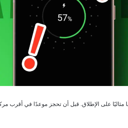
 عدم شحن هاتف Samsung وضعًا مثاليًا على الإطلاق. قبل أن تحجز موعدًا ف