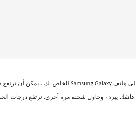
بعد جلسة لعب ثقيلة أو تحديث كبير على هاتف ng Galaxy
ع هاتفك يبرد ، وحاول شحنه مرة أخرى. ترتفع درجات ال