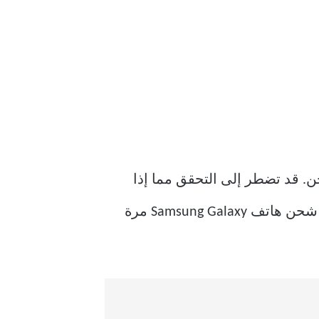
شكل صحيح في منفذ الشحن. قد تضطر إلى التحقق مما إذا
كانت العلبة تسمح لمنفذ USB بالعمل بشكل صحيح. خلاف ذلك ، يمكنك إزالة الجراب ومحاولة شحن هاتف Samsung Galaxy مرة