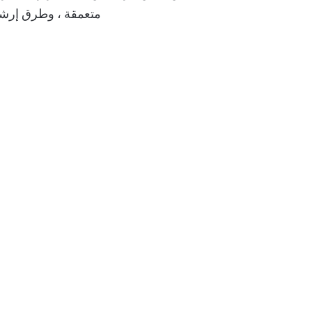
متعمقة ، وطرق إرشاد
أفضل 3 إضافات كلمة السر
لحماية الإشارات المرجعية
على جوجل كروم
11 شيء يجب معرفتها عن
مساعد Google الملاحظات