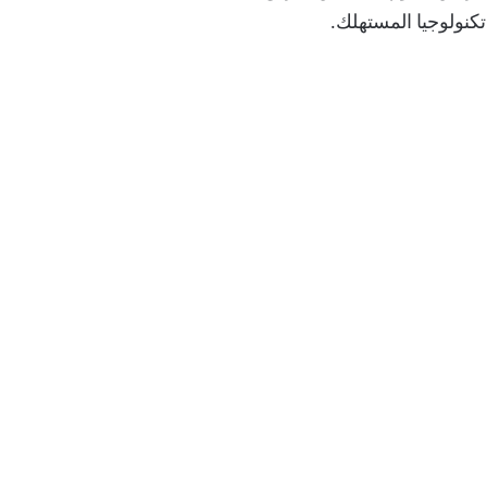
كنولوجيا المستهلك.
فية الحصول على إضافة
معادِل لليوتيوب على chrome
فية استخدام ميزات كاميرا
AI على أي هاتف يعمل بنظام