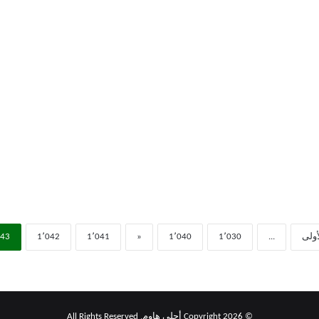
كي
عمل
أولى
...
1٬030
1٬040
«
1٬041
1٬042
043
© Copyright 2026 أحلى هاوم, All Rights Reserved