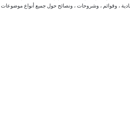
ية ، وقوائم ، وشروحات ، ونصائح حول جميع أنواع موضوعات ت
11 طريقة لإصلاح مشكلة
كي
Amazon Echo لا يتصل بالواي
فاي
وfirefox
SwiftKey مقابل Touchpal: ما
كي
هي أفضل لوحة المفاتيح؟