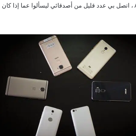
عندما تم إطلاق هاتف Apple iPhone X ، اتصل بي عدد قليل من أصدقائي ليسألوا 