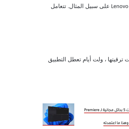
على سبيل المثال ، خذ Moto G5 Plus أو Xiaomi Mi Max 2 أو Samsung Galaxy J7 Series أو Lenovo K8 على سبيل المثال. تتعامل
 ترقيتها ، ولت أيام تعطل التطبيق
جربت 5 بدائل مجانية لـ Premiere