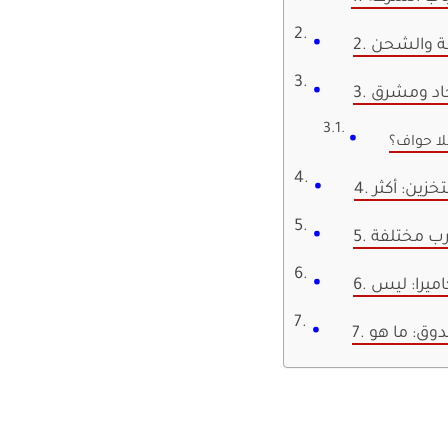
سعة والشحن
 حاد ومشرق
ا حواف؟
رب مختلفة