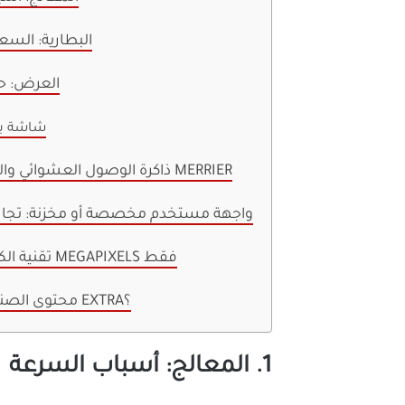
2. البطارية: ال
3. العرض:
شاشة بل
4. ذاكرة الوصول العشوائي والتخزين: أكثر MERRIER
5. واجهة مستخدم مخصصة أو مخزنة: تجا
6. تقنية الكاميرا: ليس MEGAPIXELS فقط
7. محتوى الصندوق: ما هو EXTRA؟
1. المعالج: أسباب السرعة