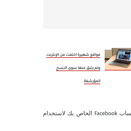
مواقع شهيرة اختفت من الإنترنت
ولم يتبق منها سوى النسخ
المؤرشفة
يمكنك بعد ذلك حذف رقم هاتفك من حسابك بالنقر فوق “تحرير”، وستتم الموافقة على حساب Facebook الخاص بك لاستخدام