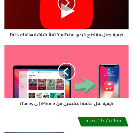
YouTube
تملأ
شاشة
هاتفك
دائمًا
كيفية جعل مقاطع فيديو YouTube تملأ شاشة هاتفك دائمًا
كيفية
نقل
قائمة
التشغيل
من
iPhone
إلى
iTunes
كيفية نقل قائمة التشغيل من iPhone إلى iTunes
مقالات ذات صلة