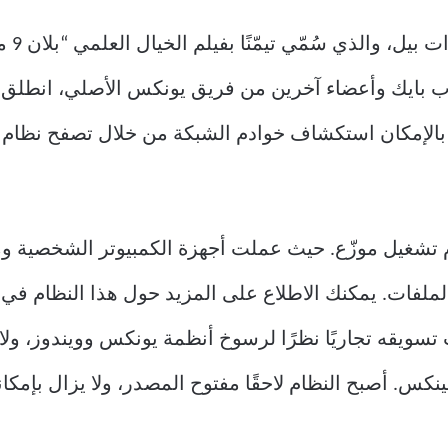
من م
الإمكان استكشاف خوادم الشبكة من خلال تصفح نظام ا
أهداف “بلان 9” بناء نظام تشغيل موزّع. حيث عملت أجهزة الكمبيوت
لفات. يمكنك الاطلاع على المزيد حول هذا النظام في ال
تسويقه تجاريًا نظرًا لرسوخ أنظمة يونكس وويندوز، ولاحقً
نكس. أصبح النظام لاحقًا مفتوح المصدر، ولا يزال بإمكا