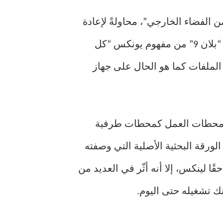
ختبرات بيل، والذي سُمّي تيمّنًا بفيلم الخيال العلمي “بلان 9 من الفضاء الخارجي”، محاولةً لإعادة
تصور مفهوم نظام التشغيل. بقيادة روب بايك وأعضاء آخرين من فريق يونكس الأصلي، انطلق “بلان 9” من مفهوم يونكس “كل
لملفات كما هو الحال على جهاز
ر الشخصية ومحطات العمل كمحطات طرفية
ورقة البحثية الأصلية التي وصفته
ا لينكس، إلا أنه أثّر في العديد من
نك تشغيله حتى اليوم.