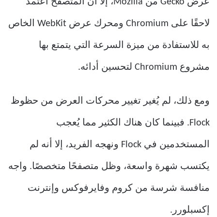
عرض Gecko من Mozilla، إلا أن المتصفح اعتمد
لاحقًا على Chromium ومحرك عرض WebKit الخاص
به للاستفادة من ميزة السرعة التي يتمتع بها
مشروع Chromium لتحسين أدائه.
ومع ذلك، لم يُغير تغيير محركات العرض من حظوظ
Flock. فبينما كان هناك الكثير مما يُعجب
المستخدمين في Flock ونهجه الفريد، إلا أنه لم
يكتسب شهرة واسعة، وظل متصفحًا متخصصًا. واجه
منافسة شرسة من كروم وفايرفوكس وإنترنت
إكسبلورر.