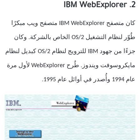
2. IBM WebExplorer
كان متصفح IBM WebExplorer متصفح ويب مبكرًا
طُوّر لنظام التشغيل OS/2 الخاص بالشركة. وكان
جزءًا من جهود IBM للترويج لنظام OS/2 كبديل لنظام
مايكروسوفت ويندوز. طُرح WebExplorer لأول مرة
عام 1994 وأُصدر في أوائل عام 1995.