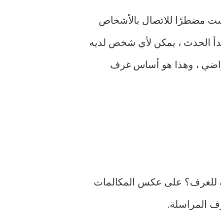
ثالًا على أي حدث واقعي للدعوة فقط مثل قراءة الكتاب لفهم غرف Messenger. لست مضطرًا للاتصال بالأشخاص
 يبدأ الحدث ، يمكن لأي شخص لديه
تراضي ، وهذا هو أساس غرف
ما. ثم ، ما الحاجة للغرف؟ على عكس المكالمات
رف المراسلة.