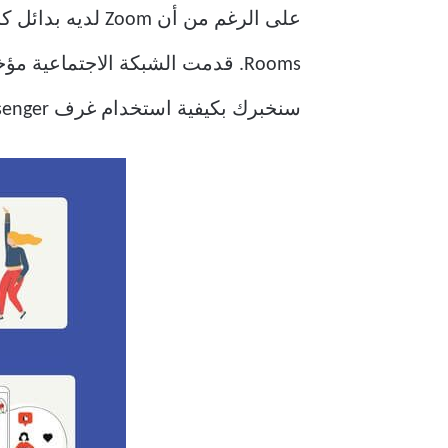
سنخبرك بكيفية استخدام غرف Messenger والعديد من النصائح الأخرى المثيرة للاهتمام.