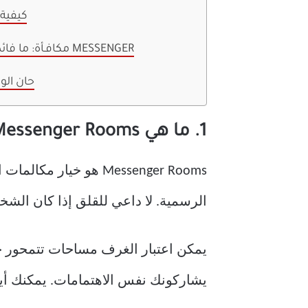
11. كي
مكافـأة: ما فائدة الحصول على تطبيق MESSENGER
حان ال
1. ما هي Messenger Rooms
الرسمية. لا داعي للقلق إذا كان الشخ
يمكن اعتبار الغرف مساحات تتمحور ح
يشاركونك نفس الاهتمامات. يمكنك أيضً