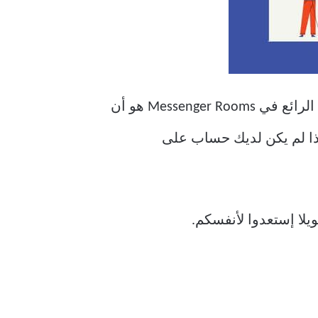
طفل ، فسيكون مشابهًا لغرف Messenger. الشيء الرائع في Messenger Rooms هو أن
 إذا لم يكن لديك حساب على