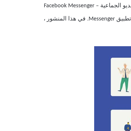
على الرغم من أن Zoom لديه بدائل كافية ، إلا أنه يستعد للمنافسة من خيار آخر لمكالمات الفيديو الجماعية – Facebook Messenger
Rooms. قدمت الشبكة الاجتماعية مؤخرًا خدمة جديدة تسمى Messenger Rooms لمستخدمي تطبيق Messenger. في هذا المنشور ،