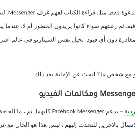
دعنا نأخذ م
افية. ثم رغبتهم سواء كانوا يريدون الحضور أم لا. عندما
مغادرة دون أي قيود. تخيل نفس السيناريو في عالم اف
يو مع شخص ما؟ ابحث عن الإجابة بعد ذلك.
دية
– يدعم Facebook Messenger كليه
لاتصال بالآخرين للتحدث إليهم ، ليس هذا هو الحال مع غ