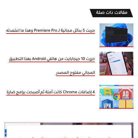
مقالات ذات صلة
جربت 5 بدائل مجانية لـ Premiere Pro وهذا ما اعتمدته
حررت 10 جيجابايت من هاتفي Android بهذا التطبيق
المجاني مفتوح المصدر
4 إضافات Chrome كانت آمنة ثم أصبحت برامج ضارة