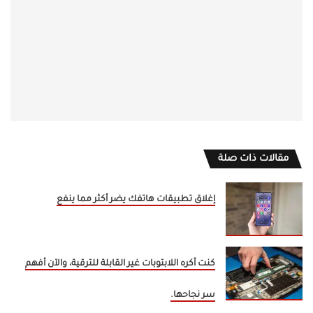
مقالات ذات صلة
إغلاق تطبيقات هاتفك يضر أكثر مما ينفع
كنت أكره اللابتوبات غير القابلة للترقية، والآن أفهم
سر نجاحها.