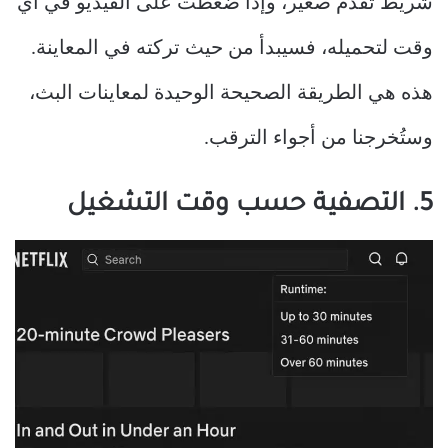
شريط تقدم صغير، وإذا ضغطت على الفيديو في أي
وقت لتحميله، فسيبدأ من حيث تركته في المعاينة.
هذه هي الطريقة الصحيحة الوحيدة لمعاينات البث،
وستُخرجنا من أجواء الترقب.
5. التصفية حسب وقت التشغيل