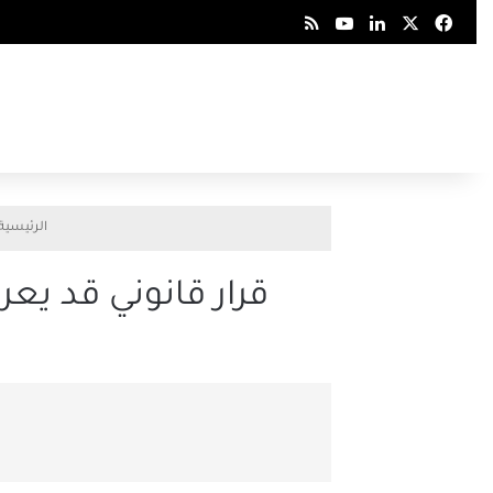
‫X
فيسبوك
لينكدإن
‫YouTube
Smart Zeno
الرئيسية
قرار قانوني قد يعر