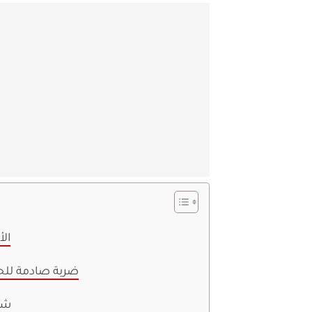
ال
ضربة صادمة للح
شر