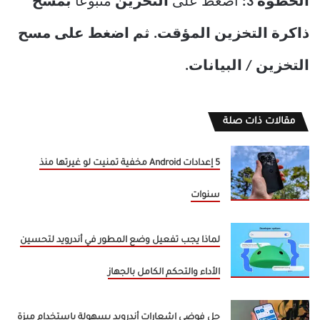
الخطوة 3:
اضغط على
التخزين
متبوعًا
بمسح
ذاكرة التخزين المؤقت. ثم اضغط على مسح
التخزين / البيانات.
مقالات ذات صلة
5 إعدادات Android مخفية تمنيت لو غيرتها منذ
سنوات
لماذا يجب تفعيل وضع المطور في أندرويد لتحسين
الأداء والتحكم الكامل بالجهاز
حل فوضى إشعارات أندرويد بسهولة باستخدام ميزة