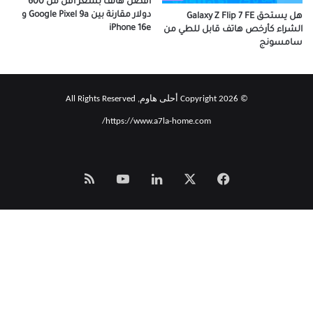
أفضل هاتف بسعر أقل من 600
دولار مقارنة بين Google Pixel 9a و
هل يستحق Galaxy Z Flip 7 FE
iPhone 16e
الشراء كأرخص هاتف قابل للطي من
سامسونج
© Copyright 2026 أحلى هاوم, All Rights Reserved
https://www.a7la-home.com/
‫X
فيسبوك
لينكدإن
‫YouTube
Smart
Zeno