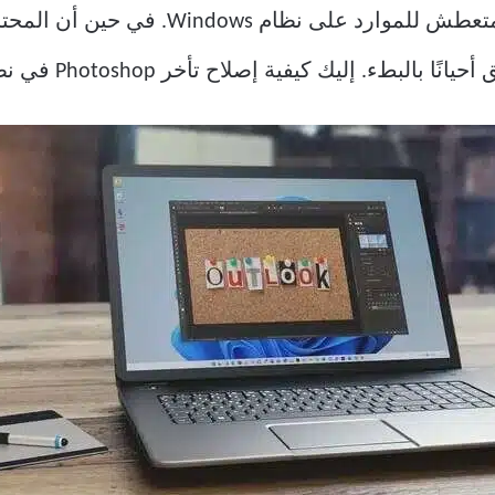
من المؤكد أن Photoshop هو تطبيق متعطش لل