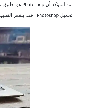
تحميل Photoshop ، فقد يشعر التطبيق أحيانًا بالبطء. إليك كيفية إصلاح تأخر Photoshop في نظام التشغيل Windows.