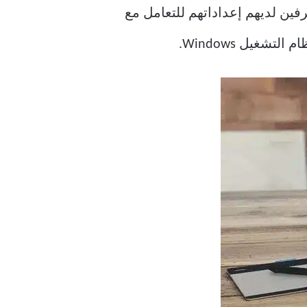
موارد على نظام Windows. في حين أن المحترفين لديهم إعداداتهم للتعامل مع