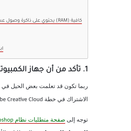
8. تأكد من أن PHOTOSHOP يحتوي على ذاكرة وصول عشوائي (RAM) كافية
اب
1. تأكد من أن جهاز الكمبيوتر الخاص بك يفي بمتطلبات النظام
الاشتراك في خطة Adobe Creative Cloud وتثبيت Photoshop ، يجب عليك أولاً التحقق من متطلبات النظام التي حددها Adode.
توجه إلى
صفحة متطلبات نظام Photoshop