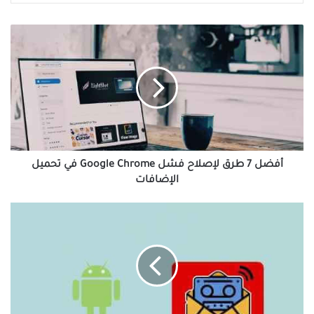
أفضل
7
طرق
لإصلاح
فشل
Google
Chrome
في
تحميل
الإضافات
أفضل 7 طرق لإصلاح فشل Google Chrome في تحميل
الإضافات
إصلاح
مكالمة
هاتف
الواردة
على
Android
تذهب
مباشرة