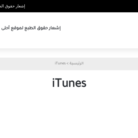
إشعار حقوق الطب
إشعار حقوق الطبع لموقع أحلى ها
الرئيسية
>
iTunes
iTunes
أفضل
كيفية
7
تعيين
إصلاحات
نغمات
لعدم
رنين
تنزيل
مخصصة