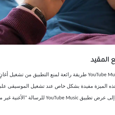
يُعد تمكين وضع تقييد المحتوى في YouTube Music طريقة رائعة لمنع ال
 هذه الميزة مفيدة بشكل خاص عند تشغيل الموسيقى عل
الرأس. ومع ذلك ، يمكن أن يؤدي هذا إلى عرض تطب