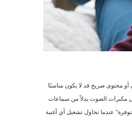
تطبيق من تشغيل أغانٍ أو محتوى صريح قد لا يكون مناسبًا
ى مكبرات الصوت بدلاً من سماعات
يق YouTube Music للرسالة “الأغنية غير متوفرة” عندما تحاول تشغيل أي أغنية