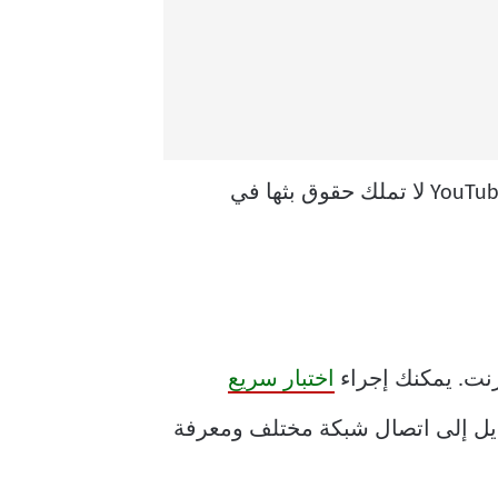
لذلك ، إذا ظهرت لك رسالة الخطأ “الأغنية غير متوفرة” لبضع أغانٍ ، فمن المحتمل أن YouTube Music لا تملك حقوق بثها في
رنت. يمكنك إجراء
اختبار سريع
بديل إلى اتصال شبكة مختلف ومعرفة