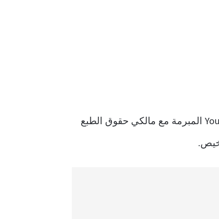
قد يختلف مدى توفر الأغاني على YouTube Music بناءً على موقعك الجغرافي واتفاقيات YouTube المبرمة مع مالكي حقوق الطبع