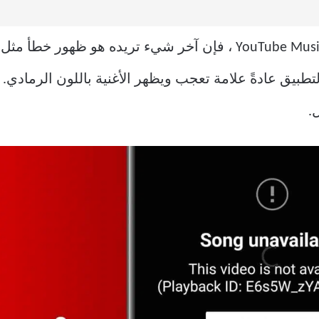
عندما تستمتع بأغانيك المفضلة على YouTube Music ، فإن آخر شيء ت
طبيق عادةً علامة تعجب ويظهر الأغنية باللون الرمادي
.