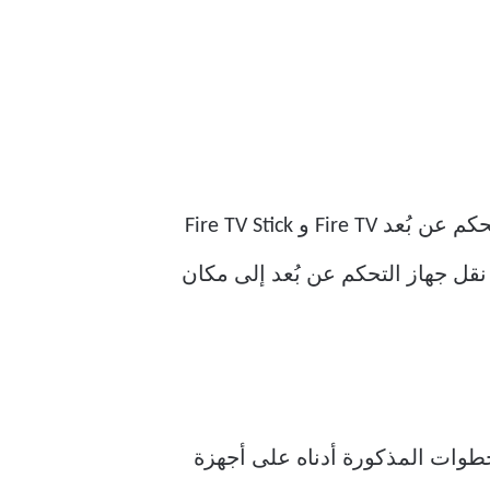
وفقًا لدليل التعليمات الخاص بـ Amazon Fire TV Stick 4K ، يجب أن تكون المسافة بين جهاز التحكم عن بُعد Fire TV و Fire TV Stick
يمكنك تجربته هو نقل جهاز التحكم عن بُعد إلى مكان
ن الخاص بك. تنطبق الخطوات المذكورة أدناه على أجهزة