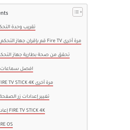
ents
1. تقريب وحدة التح
2. قم بإقران جهاز التحكم عن بعد لـ Fire TV مرة أخرى
3. تحقق من صحة بطارية جهاز التحك
4. افصل سماعات 
5. تسجيل FIRE TV STICK 4K مرة أخرى
6. تغيير إعدادات زر الصفحة
7. إعادة تشغيل FIRE TV STICK 4K
8. تحديث  OS