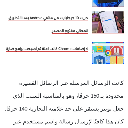
حررت 10 جيجابايت من هاتفي Android بهذا التطبيق
المجاني مفتوح المصدر
4 إضافات Chrome كانت آمنة ثم أصبحت برامج ضارة
كانت الرسائل المرسلة عبر الرسائل القصيرة
محدودة بـ 160 حرفًا، وهو بالمناسبة السبب الذي
جعل تويتر يستقر على حد علامته التجارية 140 حرفًا.
كان هذا كافيًا لإرسال رسالة واسم مستخدم عبر