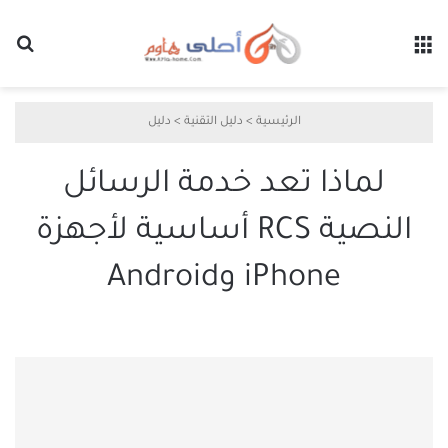
القائمة
بح
الرئيسية
>
دليل التقنية
>
دليل
لماذا تعد خدمة الرسائل
النصية RCS أساسية لأجهزة
iPhone وAndroid