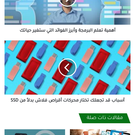
التي
ستغير
حياتك
أهمية تعلم البرمجة وأبرز الفوائد التي ستغير حياتك
أسباب
قد
تجعلك
تختار
محركات
أقراص
فلاش
بدلاً
من
SSD
أسباب قد تجعلك تختار محركات أقراص فلاش بدلاً من SSD
مقالات ذات صلة