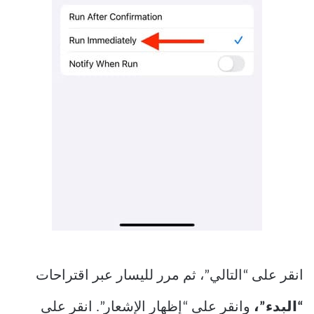
انقر على “التالي”، ثم مرر لليسار عبر اقتراحات
“البدء”،
وانقر على “إظهار الإشعار”. انقر على