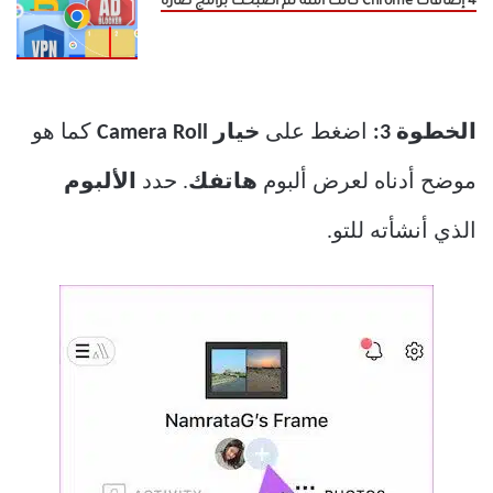
4 إضافات Chrome كانت آمنة ثم أصبحت برامج ضارة
الخطوة 3:
اضغط على
خيار Camera Roll
كما هو
موضح أدناه لعرض ألبوم
هاتفك
. حدد
الألبوم
الذي أنشأته للتو.