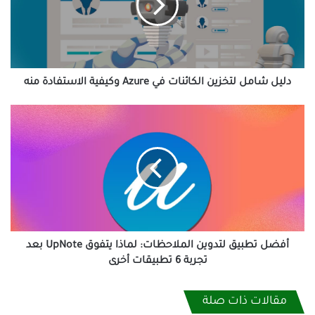
في
Azure
وكيفية
الاستفادة
منه
دليل شامل لتخزين الكائنات في Azure وكيفية الاستفادة منه
أفضل
تطبيق
لتدوين
الملاحظات:
لماذا
يتفوق
UpNote
بعد
تجربة
6
أفضل تطبيق لتدوين الملاحظات: لماذا يتفوق UpNote بعد
تطبيقات
تجربة 6 تطبيقات أخرى
أخرى
مقالات ذات صلة