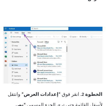
الخطوة 2.
انقر فوق
“إعدادات العرض”
وانتقل
لأسفل القائمة حتى ترى الجزء المسمى
“نص