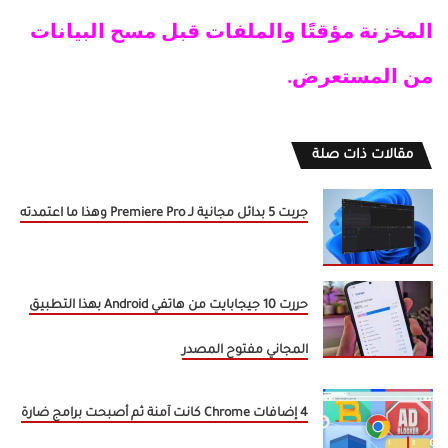
المخزنة مؤقتًا والملفات قبل مسح البيانات
من المستعرض.
مقالات ذات صلة
جربت 5 بدائل مجانية لـ Premiere Pro وهذا ما اعتمدته
حررت 10 جيجابايت من هاتفي Android بهذا التطبيق
المجاني مفتوح المصدر
4 إضافات Chrome كانت آمنة ثم أصبحت برامج ضارة