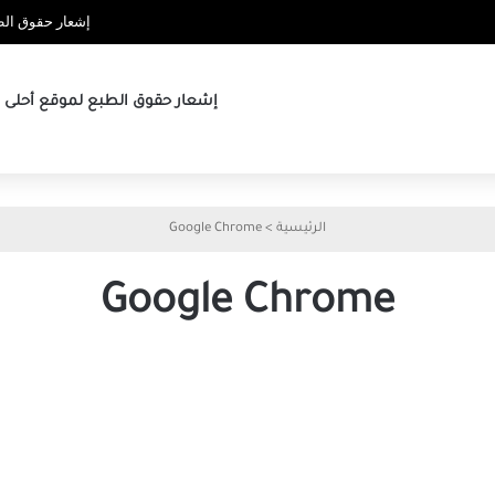
إشعار حقوق الطب
إشعار حقوق الطبع لموقع أحلى ها
الرئيسية
>
Google Chrome
Google Chrome
دليل
تحديثات
استخدام
جديدة
TalkBack
في
لتصفح
Google
الويب
Chrome