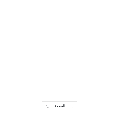
مرور
Google
Chrome
كيفية تعطيل ndows Hello
لكلمات مرور Google Chrome
الصفحة التالية