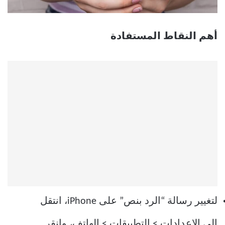
أهم النقاط المستفادة
لتغيير رسالة “الرد بنص” على iPhone، انتقل
إلى الإعدادات > التطبيقات > الهاتف، وانقر