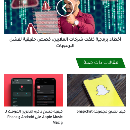
شركات
الملايين:
قصص
حقيقية
لفشل
البرمجيات
أخطاء برمجية كلفت شركات الملايين: قصص حقيقية لفشل
البرمجيات
مقالات ذات صلة
كيف تصنع مجموعة Snapchat
كيفية مسح ذاكرة التخزين المؤقت لـ
Apple Music على Android و iPhone
و Mac