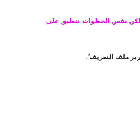
 تم إجراء هذا البرنامج التعليمي على هاتف ذكي يعمل بنظام Android ولكن نفس الخطوات تنطبق على
ير ملف التعريف
“.