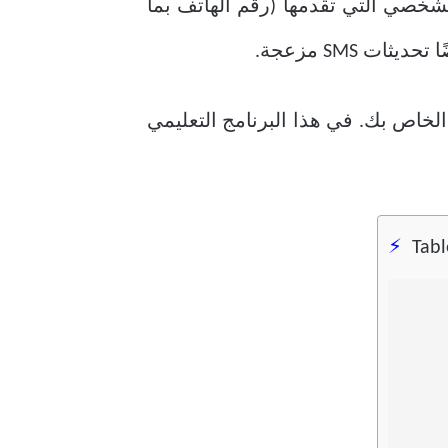
خصي التي تقدمها (رقم الهاتف بما
نع حدوث ذلك ، فإن أفضل رهان هو التخلص من رقم هاتفك بالكامل من حساب Instagram الخاص بك. في هذا البرنامج التعليمي
Tabl