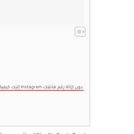
إليك كيفية تعطيل إشعارات الرسائل النصية / الرسائل النصية القصيرة على Instagram دون إزالة رقم هاتفك.