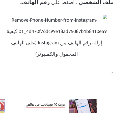
لملف الشخصي
، اضغط على
رقم الهاتف
.
.
حررت 10 جيجابايت من هاتفي