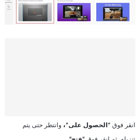
انقر فوق
“الحصول على”،
وانتظر حتى يتم
تنزيله، ثم انقر فوق
“فتح”.