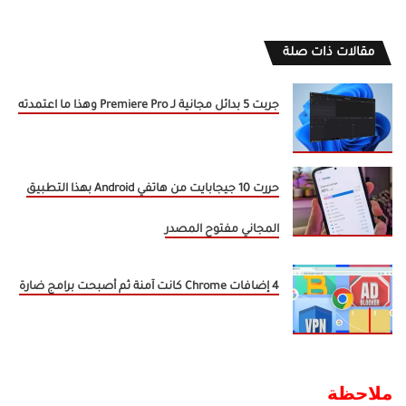
مقالات ذات صلة
جربت 5 بدائل مجانية لـ Premiere Pro وهذا ما اعتمدته
حررت 10 جيجابايت من هاتفي Android بهذا التطبيق
المجاني مفتوح المصدر
4 إضافات Chrome كانت آمنة ثم أصبحت برامج ضارة
ملاحظة