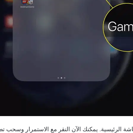
اشة الرئيسية. يمكنك الآن النقر مع الاستمرار وسحب تط