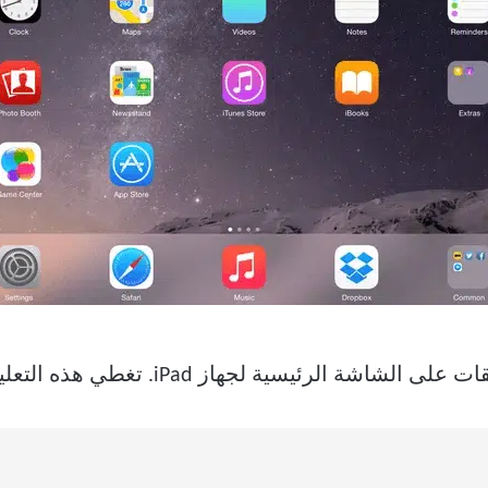
 لجهاز iPad. تغطي هذه التعليمات أحدث إصدارات iPadOS.