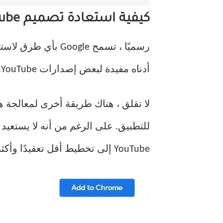
كيفية استعادة تصميم YouTube القديم
رسميًا ، تسمح gle
أدناه مفيدة لبعض إصدارات YouTube. ولكن اعتبارًا من عام 2021 ، لا يبدو أن هذه الخطوات تعمل مع معظم المستخدمين.
لا تقلق ، هناك طريقة أخرى لمعالجة ه
YouTube إلى تخطيط أقل تعقيدًا وأكثر سهولة في الاستخدام.