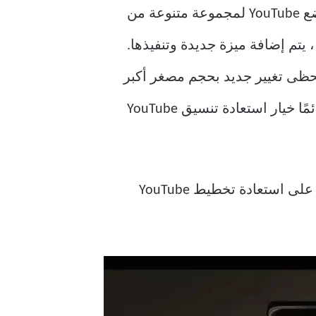
لقد تغير تصميم واجهة المستخدم في YouTube مرات عديدة في السنوات القليلة الماضية. خضع YouTube لمجموعة متنوعة من
 أو تطبيقات Google الأخرى. مع كل تغيير ، يتم إضافة ميزة جديدة وتنفيذها.
 يحظى تغيير جديد بحجم مصغر أكبر
بإعجاب الكثيرين ولكنه يصبح مزعجًا لبعض المستخدمين. في مثل هذه السيناريوهات ، هناك دائمًا خيار استعادة تنسيق YouTube
هل أنت غير سعيد بالواجهة الجديدة وتريد العودة إلى السابقة؟ نقدم لك دليلًا مثاليًا سيساعدك على استعادة تخطيط YouTube