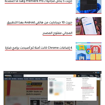
جربت 5 بدائل مجانية لـ Premiere Pro وهذا ما اعتمدته
حررت 10 جيجابايت من هاتفي Android بهذا التطبيق
المجاني مفتوح المصدر
4 إضافات Chrome كانت آمنة ثم أصبحت برامج ضارة