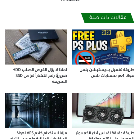
Windows
مقالات ذات صلة
طريقة تفعيل بلايستيشن بلس
لماذا لا يزال القرص الصلب HDD
مجانا ps4 بحسابات بلس
ضروريًا رغم انتشار أقراص SSD
السريعة
طريقة دقيقة لقياس أداء الكمبيوتر
مزايا استخدام خادم VPS لهواة