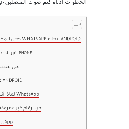
الخطوات أدناه كتم صوت المتصلين غير المع
جعل المكالمات صامتة من أرقام غير معروفة على WHATSAPP لنظام ANDROID
تجاهل مكالمات WhatsApp غير المعروفة على IPHONE
إسكات مكالمات tsApp
إسكات جميع مكالمات WhatsApp على ANDROID
لماذا أتلقى مكالمات من أرقام غير معروفة على WhatsApp
كيف يمكنني إيقاف رسائل WhatsApp من أرقام غير معروف
منع المكالمات غير الم