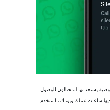
ل إليك على WhatsApp. إنها ثغرة في الخصوصية يستخدمها المحتالون للوصول
كالمات غير المرغوب فيها ساعات عملك ويومك ، استخدم