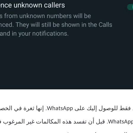
شخص ما يطلب رقم هاتفك المحمول فقط للوصو
إلى العملاء المحتملين والأهداف عبر WhatsApp. قبل أن تفسد هذه الم