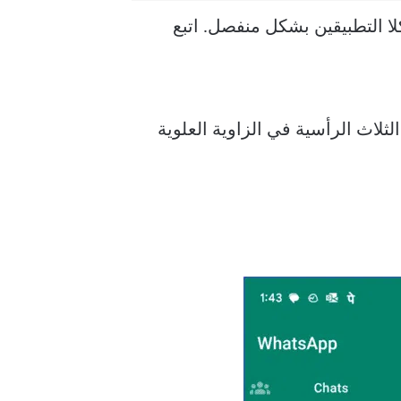
مستخدم مختلفة لنظامي Android و iPhone ، فسنغطي كلا التطبيقين بشكل منفصل. اتبع
نقاط الثلاث الرأسية في الزاوية العلوية