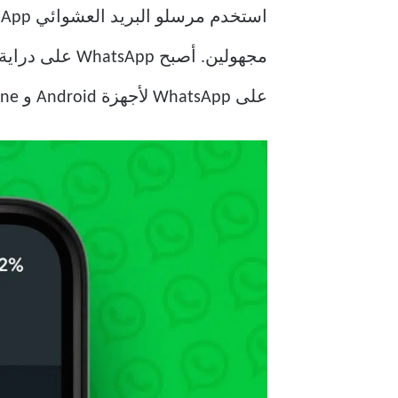
استخدم مرسلو البريد العشوائي WhatsApp لمضايقة المستخدمين. اشتكى الكثيرون من تلقي
مجهولين. أصبح
على WhatsApp لأجهزة Android و iPhone.