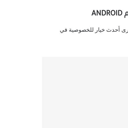
Wh إلى أحدث إصدار من Play Store أو App Store. وإلا فلن ترى أحدث خيار للخصوصية في