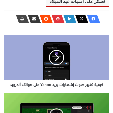
شكر على أمنيات عيد الميلاد
كيفية
تغيير
صوت
إشعارات
بريد
Yahoo
على
هواتف
أندرويد
كيفية تغيير صوت إشعارات بريد Yahoo على هواتف أندرويد
خطوات
سهلة
لتحديث
تطبيق