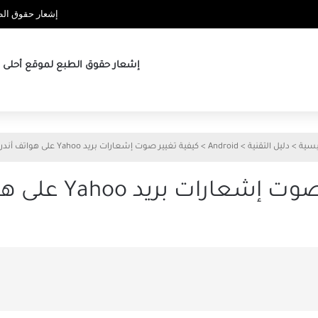
إشعار حقوق الطب
إشعار حقوق الطبع لموقع أحلى ها
يسية
>
دليل التقنية
>
Android
>
كيفية تغيير صوت إشعارات بريد Yahoo على هواتف أندرويد
رات بريد Yahoo على هواتف أندرويد