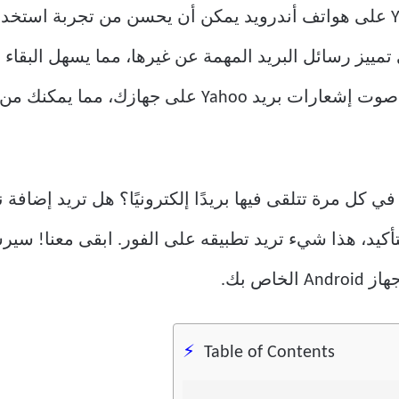
تخصيص صوت الإشعارات لبريد Yahoo على هواتف أندرويد يمكن أن يحسن من تجر
يز رسائل البريد المهمة عن غيرها، مما يسهل البقاء ع
سنستعرض الخطوات البسيطة لتغيير صوت إشعارات بريد ahoo
ل تشعر بالملل من نفس ding-dong في كل مرة تتلقى فيها بريدًا إلكترونيًا؟ ه
 الخاصة بك؟ بالتأكيد، هذا شيء تريد تطبيقه على الفور. ابقى مع
Table of Contents