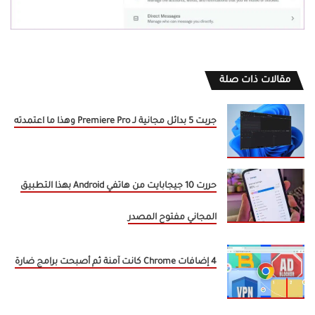
مقالات ذات صلة
جربت 5 بدائل مجانية لـ Premiere Pro وهذا ما اعتمدته
حررت 10 جيجابايت من هاتفي Android بهذا التطبيق
المجاني مفتوح المصدر
4 إضافات Chrome كانت آمنة ثم أصبحت برامج ضارة