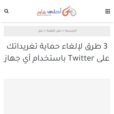
القائمة
بح
الرئيسية
>
دليل التقنية
>
دليل
3 طرق لإلغاء حماية تغريداتك
على Twitter باستخدام أي جهاز