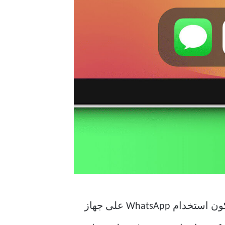
وترغب في مواصلة محادثاتك أثناء التنقل، فقد يكون استخدام WhatsApp على جهاز