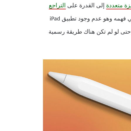
زة متعددة
إلى القدرة على
التراجع
، قطع تطبيق المراسلة شوطًا طويلًا. ومع ذلك، هناك خطأ كبير فشلنا في فهمه وهو عدم وجود تطبيق iPad
Whats على جهاز iPad الخاص بك؟ لا تقلق؛ حتى لو لم تكن هناك طريقة رسمية