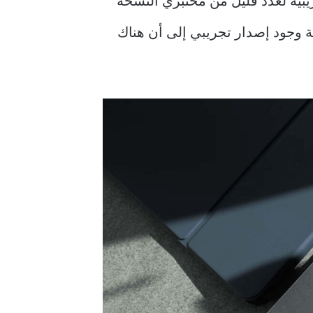
iP. ومع ذلك، تم إصدار نسخة تجريبية لعدد قليل من مختبري النسخة
قة وجود إصدار تجريبي إلى أن هناك