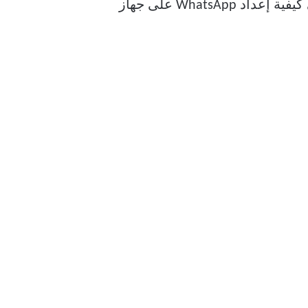
iPad أمرًا حيويًا. بعد كل شيء، أصبحت المنصة وسيلة للاتصال العالمي. لذلك، قم بالإشارة إلى كيفية إعداد WhatsApp على جهاز