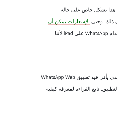
ق هذا بشكل خاص على حالة
الإشعارات يمكن أن
مع WhatsApp web. ومع ذلك، سيتعين عليك التخلي عن بعض الميزات عند استخدام WhatsApp على iPad لأننا
دعونا نقطع المطاردة. هناك طريقتان لاستخدام WhatsApp على جهاز iPad. الأول هو المكان الذي يأتي فيه تطبيق WhatsApp Web
طبيق. تابع القراءة لمعرفة كيفية