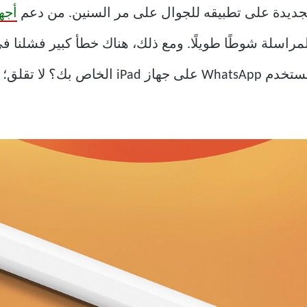
أجه
أصلي. قد يجعلك هذا تتساءل – كيف تستخدم App