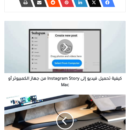
كيفية
تحميل
فيديو
إلى
Instagram
Story
من
جهاز
الكمبيوتر
أو
كيفية تحميل فيديو إلى Instagram Story من جهاز الكمبيوتر أو
Mac
Mac
كيفية
تشغيل
التطبيقات
بسرعة
على
Windows